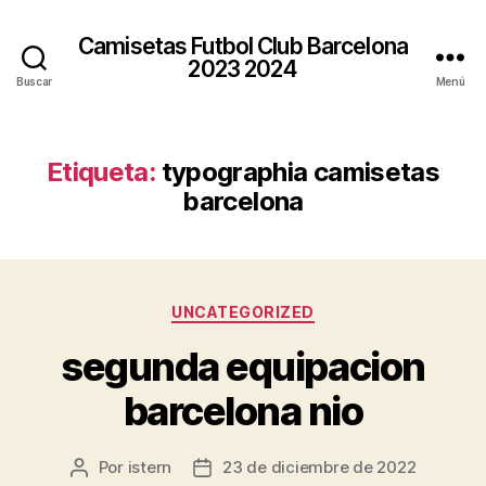
Camisetas Futbol Club Barcelona
2023 2024
Buscar
Menú
Etiqueta:
typographia camisetas
barcelona
Categorías
UNCATEGORIZED
segunda equipacion
barcelona nio
Por
istern
23 de diciembre de 2022
Autor
Fecha