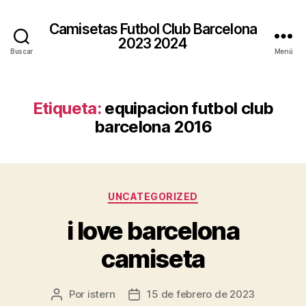
Camisetas Futbol Club Barcelona
2023 2024
Buscar
Menú
Etiqueta:
equipacion futbol club
barcelona 2016
Categorías
UNCATEGORIZED
i love barcelona
camiseta
Por
istern
15 de febrero de 2023
Autor
Fecha