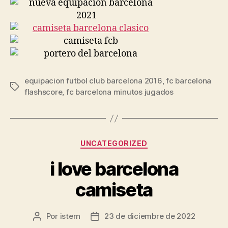
equipacion futbol club barcelona 2016
,
fc barcelona
Etiquetas
flashscore
,
fc barcelona minutos jugados
Categorías
UNCATEGORIZED
i love barcelona
camiseta
Por
istern
23 de diciembre de 2022
Autor
Fecha
de
de