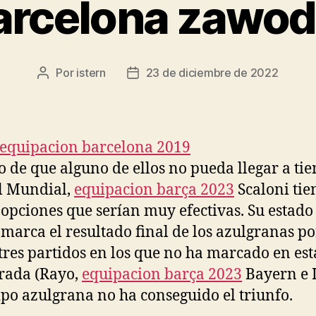
barcelona zawod
Por
istern
23 de diciembre de 2022
Autor
Fecha
de
de
la
la
entrada
entrada
o de que alguno de ellos no pueda llegar a ti
l Mundial,
equipacion barça 2023
Scaloni tie
 opciones que serían muy efectivas. Su estado
marca el resultado final de los azulgranas p
 tres partidos en los que no ha marcado en est
rada (Rayo,
equipacion barça 2023
Bayern e I
ipo azulgrana no ha conseguido el triunfo.