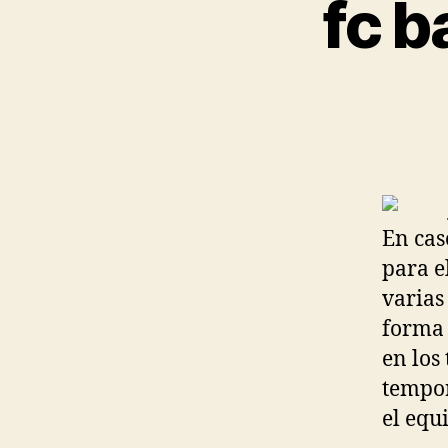
fc 
En cas
para e
varias
forma 
en los
tempo
el equ