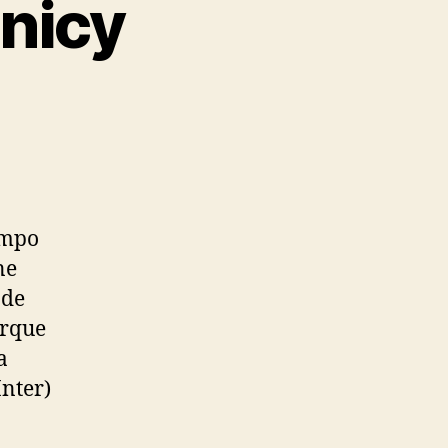
nicy
empo
ne
 de
orque
a
nter)