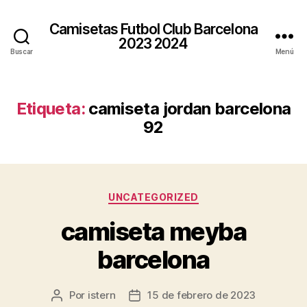
Camisetas Futbol Club Barcelona
2023 2024
Buscar
Menú
Etiqueta:
camiseta jordan barcelona
92
Categorías
UNCATEGORIZED
camiseta meyba
barcelona
Por
istern
15 de febrero de 2023
Autor
Fecha