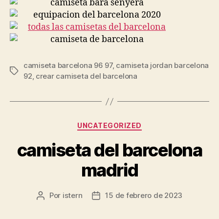
camiseta barcelona 96 97
,
camiseta jordan barcelona
Etiquetas
92
,
crear camiseta del barcelona
Categorías
UNCATEGORIZED
camiseta del barcelona
madrid
Por
istern
15 de febrero de 2023
Autor
Fecha
de
de
la
la