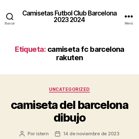
Camisetas Futbol Club Barcelona
2023 2024
Buscar
Menú
Etiqueta:
camiseta fc barcelona
rakuten
Categorías
UNCATEGORIZED
camiseta del barcelona
dibujo
Por
istern
14 de noviembre de 2023
Autor
Fecha