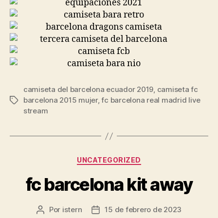
camiseta del barcelona ecuador 2019
,
camiseta fc
barcelona 2015 mujer
,
fc barcelona real madrid live
Etiquetas
stream
Categorías
UNCATEGORIZED
fc barcelona kit away
Por
istern
15 de febrero de 2023
Autor
Fecha