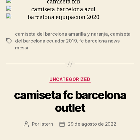
camiseta del barcelona amarilla y naranja
,
camiseta
del barcelona ecuador 2019
,
fc barcelona news
Etiquetas
messi
Categorías
UNCATEGORIZED
camiseta fc barcelona
outlet
Por
istern
29 de agosto de 2022
Autor
Fecha
de
de
la
la