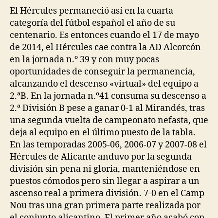
entrada
entrada
El Hércules permaneció así en la cuarta
categoría del fútbol español el año de su
centenario. Es entonces cuando el 17 de mayo
de 2014, el Hércules cae contra la AD Alcorcón
en la jornada n.º 39 y con muy pocas
oportunidades de conseguir la permanencia,
alcanzando el descenso «virtual» del equipo a
2.ªB. En la jornada n.º41 consuma su descenso a
2.ª División B pese a ganar 0-1 al Mirandés, tras
una segunda vuelta de campeonato nefasta, que
deja al equipo en el último puesto de la tabla.
En las temporadas 2005-06, 2006-07 y 2007-08 el
Hércules de Alicante anduvo por la segunda
división sin pena ni gloria, manteniéndose en
puestos cómodos pero sin llegar a aspirar a un
ascenso real a primera división. 7-0 en el Camp
Nou tras una gran primera parte realizada por
el conjunto alicantino. El primer año acabó con