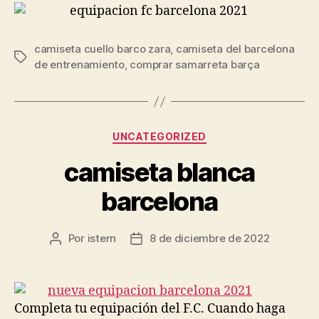
camiseta cuello barco zara
,
camiseta del barcelona
Etiquetas
de entrenamiento
,
comprar samarreta barça
Categorías
UNCATEGORIZED
camiseta blanca
barcelona
Por
istern
8 de diciembre de 2022
Autor
Fecha
de
de
la
la
entrada
entrada
Completa tu equipación del F.C. Cuando haga