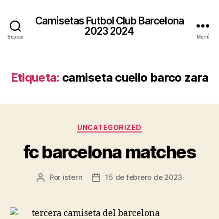
Camisetas Futbol Club Barcelona
2023 2024
Buscar
Menú
Etiqueta:
camiseta cuello barco zara
Categorías
UNCATEGORIZED
fc barcelona matches
Por
istern
15 de febrero de 2023
Autor
Fecha
de
de
la
la
entrada
entrada