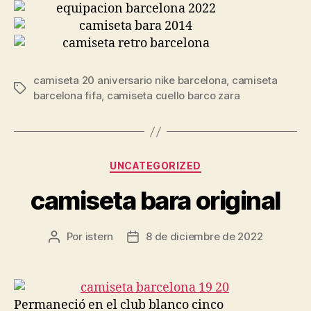
camiseta 20 aniversario nike barcelona
,
camiseta
Etiquetas
barcelona fifa
,
camiseta cuello barco zara
Categorías
UNCATEGORIZED
camiseta bara original
Por
istern
8 de diciembre de 2022
Autor
Fecha
de
de
la
la
entrada
entrada
Permaneció en el club blanco cinco