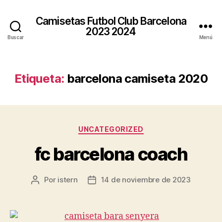
Camisetas Futbol Club Barcelona
2023 2024
Buscar
Menú
Etiqueta:
barcelona camiseta 2020
Categorías
UNCATEGORIZED
fc barcelona coach
Por
istern
14 de noviembre de 2023
Autor
Fecha
de
de
la
la
entrada
entrada