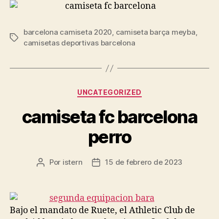
barcelona camiseta 2020
,
camiseta barça meyba
,
Etiquetas
camisetas deportivas barcelona
Categorías
UNCATEGORIZED
camiseta fc barcelona
perro
Por
istern
15 de febrero de 2023
Autor
Fecha
de
de
la
la
entrada
entrada
Bajo el mandato de Ruete, el Athletic Club de