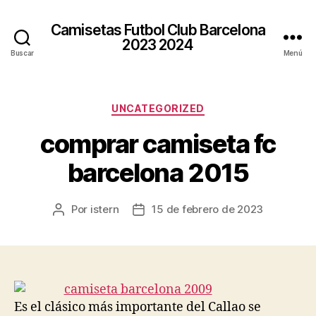
Camisetas Futbol Club Barcelona
2023 2024
Buscar
Menú
Categorías
UNCATEGORIZED
comprar camiseta fc
barcelona 2015
Por
istern
15 de febrero de 2023
Autor
Fecha
de
de
la
la
entrada
entrada
Es el clásico más importante del Callao se