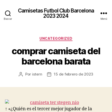
Camisetas Futbol Club Barcelona
2023 2024
Buscar
Menú
Categorías
UNCATEGORIZED
comprar camiseta del
barcelona barata
Por
istern
15 de febrero de 2023
Autor
Fecha
de
de
la
la
entrada
entrada
↑ «¿Quién es el tercer mejor jugador de la