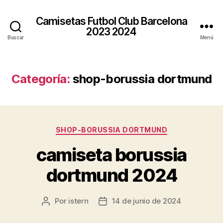
Camisetas Futbol Club Barcelona
2023 2024
Buscar
Menú
Categoría:
shop-borussia dortmund
Categorías
SHOP-BORUSSIA DORTMUND
camiseta borussia
dortmund 2024
Por
istern
14 de junio de 2024
Autor
Fecha
de
de