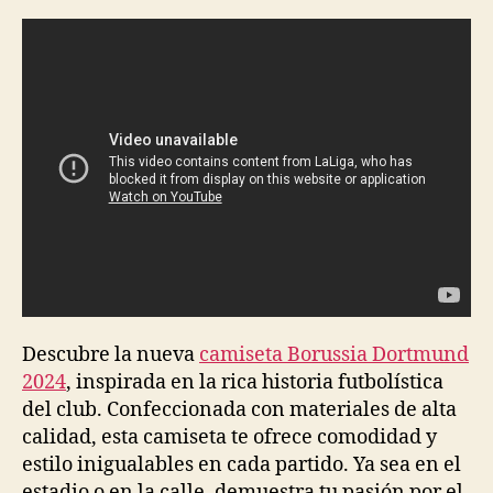
la
la
entrada
entrada
Descubre la nueva
camiseta Borussia Dortmund
2024
, inspirada en la rica historia futbolística
del club. Confeccionada con materiales de alta
calidad, esta camiseta te ofrece comodidad y
estilo inigualables en cada partido. Ya sea en el
estadio o en la calle, demuestra tu pasión por el