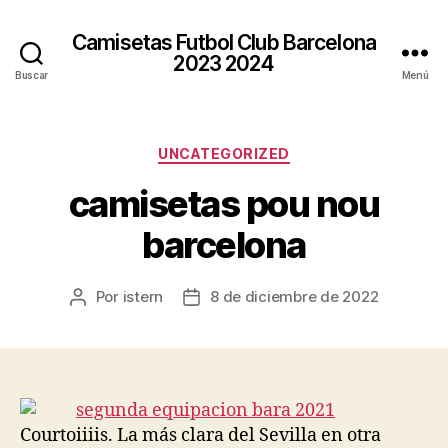
Camisetas Futbol Club Barcelona
2023 2024
Buscar
Menú
Categorías
UNCATEGORIZED
camisetas pou nou
barcelona
Por
istern
8 de diciembre de 2022
Autor
Fecha
de
de
la
la
entrada
entrada
Courtoiiiis. La más clara del Sevilla en otra