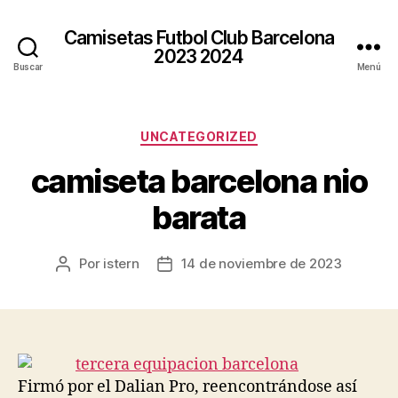
Camisetas Futbol Club Barcelona
2023 2024
Buscar
Menú
Categorías
UNCATEGORIZED
camiseta barcelona nio
barata
Por
istern
14 de noviembre de 2023
Autor
Fecha
de
de
la
la
entrada
entrada
Firmó por el Dalian Pro, reencontrándose así