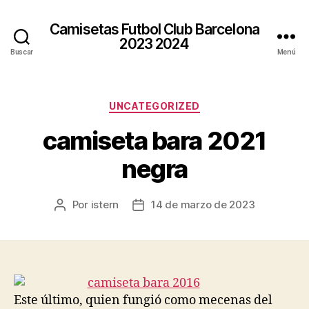
Camisetas Futbol Club Barcelona
2023 2024
Buscar
Menú
Categorías
UNCATEGORIZED
camiseta bara 2021
negra
Por
istern
14 de marzo de 2023
Autor
Fecha
de
de
la
la
entrada
entrada
Este último, quien fungió como mecenas del